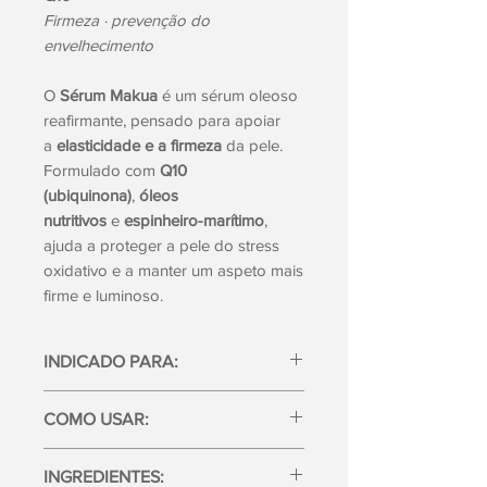
Firmeza · prevenção do
envelhecimento
O
Sérum Makua
é um sérum oleoso
reafirmante, pensado para apoiar
a
elasticidade e a firmeza
da pele.
Formulado com
Q10
(ubiquinona)
,
óleos
nutritivos
e
espinheiro-marítimo
,
ajuda a proteger a pele do stress
oxidativo e a manter um aspeto mais
firme e luminoso.
INDICADO PARA:
Peles normais a maduras
COMO USAR:
Perda de firmeza
Cuidado preventivo
Aplicar de manhã ou à noite, antes do
INGREDIENTES:
creme.