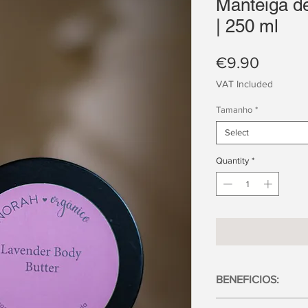
Manteiga d
| 250 ml
Price
€9.90
VAT Included
Tamanho
*
Select
Quantity
*
BENEFICIOS: