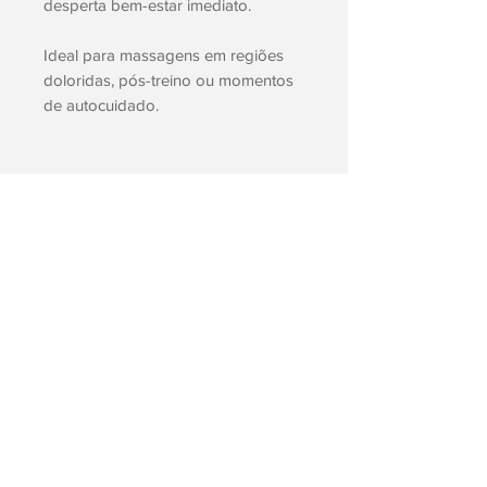
desperta bem-estar imediato.
Ideal para massagens em regiões
doloridas, pós-treino ou momentos
de autocuidado.
Button
FAQ'S
deliveries and returns
Alternative Dispute Resolution
Legal Notices
Privacy Policy