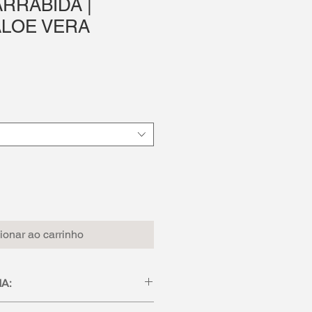
RRÁBIDA |
ALOE VERA
ionar ao carrinho
A:
o da piscina tendem a ressecar e