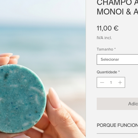
CHAMPÔ A
MONOI & 
Preço
11,00 €
IVA incl.
Tamanho
*
Selecionar
Quantidade
*
Adic
PORQUE FUNCION
O sal do mar e o clor